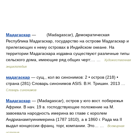
Мадагаскар
— (Madagascar), Демократическая
Республика Мадагаскар, государство на острове Мадагаскар и
прилегающих к нему островах в Индийском океане. На
территории Мадагаскара издавна существуют различные типы
сельского дома, имеющие ряд общих черт:… …
Художественная
энциклопедия
мадагаскар
— сущ., кол во синонимов: 2 • остров (218) •
страна (281) Словарь синонимов ASIS. В.Н. Тришин. 2013 …
Словарь синонимов
Мадагаскар
— (Madagascar), остров у юго вост. побережья
Африки. В нач. 19 в. господствующее положение на М.
завоевала народность имерина во главе с королем
Андрианампуинимерина (1787 1810), а в 1860 г. Рада ма II
выдал концессии франц. торг, компании. Это… …
Всемирная
история