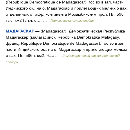
(Republique Democratique de Madagascar), гос во в зап. части
Индийского ок., на o. Мадагаскар и прилегающих мелких o вах,
отделённых от афр. континента Мозамбикским прол. Пл. 596
тыс. км2 (в т.ч. o.… …
Геологическая энциклопедия
МАДАГАСКАР
— (Madagascar), Демократическая Республика
Мадагаскар (малагасийск. Repoblika Demokratika Malagasy,
франц. Republique Democratique de Madagascar), гос во в зап.
части Индийского ок., на о. Мадагаскар и прилегающих мелких
о вах. Пл. 596 т. км2. Нас …
Демографический энциклопедический
словарь