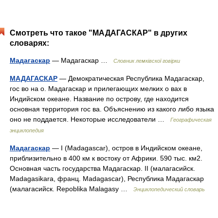
Смотреть что такое "МАДАГАСКАР" в других
словарях:
Мадагаскар
— Мадагаскар …
Словник лемківскої говірки
МАДАГАСКАР
— Демократическая Республика Мадагаскар,
гос во на о. Мадагаскар и прилегающих мелких о вах в
Индийском океане. Название по острову, где находится
основная территория гос ва. Объяснению из какого либо языка
оно не поддается. Некоторые исследователи …
Географическая
энциклопедия
Мадагаскар
— I (Madagascar), остров в Индийском океане,
приблизительно в 400 км к востоку от Африки. 590 тыс. км2.
Основная часть государства Мадагаскар. II (малагасийск.
Madagasikara, франц. Madagascar), Республика Мадагаскар
(малагасийск. Repoblika Malagasy …
Энциклопедический словарь